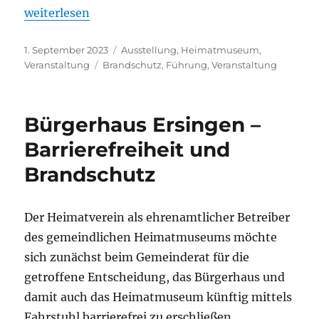
„Heimatmuseum derzeit nicht geöffnet“
weiterlesen
Veröffentlicht
Kategorien
1. September 2023
Ausstellung
,
Heimatmuseum
,
am
Schlagwörter
Veranstaltung
Brandschutz
,
Führung
,
Veranstaltung
Bürgerhaus Ersingen –
Barrierefreiheit und
Brandschutz
Der Heimatverein als ehrenamtlicher Betreiber
des gemeindlichen Heimatmuseums möchte
sich zunächst beim Gemeinderat für die
getroffene Entscheidung, das Bürgerhaus und
damit auch das Heimatmuseum künftig mittels
Fahrstuhl barrierefrei zu erschließen,