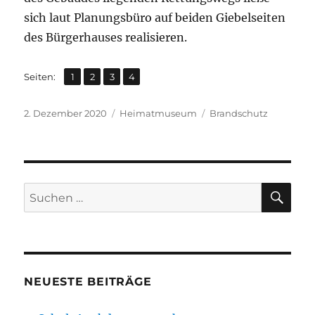
sich laut Planungsbüro auf beiden Giebelseiten
des Bürgerhauses realisieren.
,
,
,
Seite
Seite
Seite
Seite
Seiten:
1
2
3
4
Veröffentlicht
Kategorien
Schlagwörter
2. Dezember 2020
Heimatmuseum
Brandschutz
am
SU
Suchen
nach:
NEUESTE BEITRÄGE